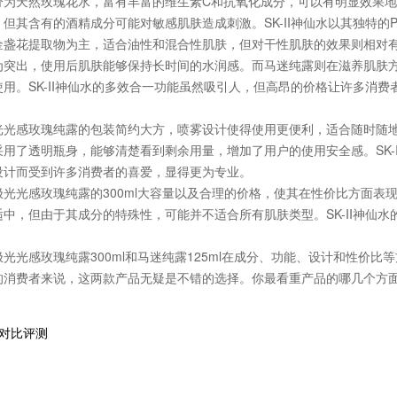
天然玫瑰花水，富有丰富的维生素C和抗氧化成分，可以有明显效果地
其含有的酒精成分可能对敏感肌肤造成刺激。SK-II神仙水以其独特的Pi
金盏花提取物为主，适合油性和混合性肌肤，但对干性肌肤的效果则相对
出，使用后肌肤能够保持长时间的水润感。而马迷纯露则在滋养肌肤方
用。SK-II神仙水的多效合一功能虽然吸引人，但高昂的价格让许多消
感玫瑰纯露的包装简约大方，喷雾设计使得使用更便利，适合随时随地
用了透明瓶身，能够清楚看到剩余用量，增加了用户的使用安全感。SK-
设计而受到许多消费者的喜爱，显得更为专业。
光感玫瑰纯露的300ml大容量以及合理的价格，使其在性价比方面表
中，但由于其成分的特殊性，可能并不适合所有肌肤类型。SK-II神仙
光感玫瑰纯露300ml和马迷纯露125ml在成分、功能、设计和性价比
的消费者来说，这两款产品无疑是不错的选择。你最看重产品的哪几个方
面对比评测