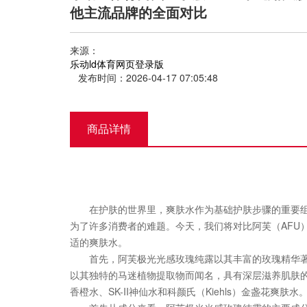
他主流品牌的全面对比
来源：
乐动ld体育网页登录版
发布时间：2026-04-17 07:05:48
商品详情
在护肤的世界里，爽肤水作为基础护肤步骤的重要组成
为了许多消费者的难题。今天，我们将对比阿芙（AFU）
适的爽肤水。
首先，阿芙极光光感玫瑰纯露以其丰富的玫瑰精华著称
以其独特的马迷植物提取物而闻名，具有深层滋养肌肤的
香橙水、SK-II神仙水和科颜氏（Kiehls）金盏花爽肤水