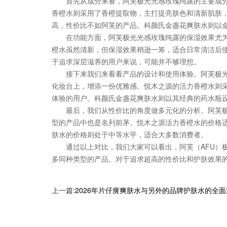
首先从成分来看，阿芙极光光感玫瑰纯露的主要成分为
香橙水则采用了香橙提取物，主打提亮肤色和清新肌肤，但
高，性价比不如阿芙的产品。科颜氏金盏花爽肤水则以
在功能方面，阿芙极光光感玫瑰纯露的保湿效果尤为突
橙水虽然清新，但保湿效果稍逊一筹，适合日常清洁后使
于追求深层滋养的用户来说，可能并不够理想。
接下来我们来看看产品的设计和使用体验。阿芙极光光
化妆台上，增添一份优雅感。悦木之源的活力香橙水则采
体验的用户。科颜氏金盏花爽肤水则以其经典的药水瓶
最后，我们从性价比的角度做多元化的分析。阿芙极光
型的产品中也是名列前茅。悦木之源活力香橙水的价格适
肤水的价格则处于中等水平，适合大多数消费者。
通过以上对比，我们大家可以看出，阿芙（AFU）极光
多同种类型的产品。对于追求超高的性价比和护肤效果
上一篇:
2026年片仔癀爽肤水与另外的品牌护肤水的全