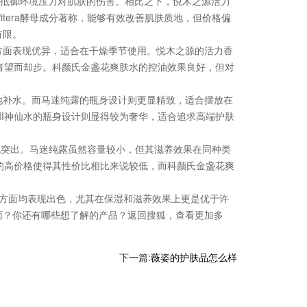
抵御环境压力对肌肤的伤害。相比之下，悦木之源活力
tera酵母成分著称，能够有效改善肌肤质地，但价格偏
有限。
面表现优异，适合在干燥季节使用。悦木之源的活力香
费者望而却步。科颜氏金盏花爽肤水的控油效果良好，但对
补水。而马迷纯露的瓶身设计则更显精致，适合摆放在
II神仙水的瓶身设计则显得较为奢华，适合追求高端护肤
现突出。马迷纯露虽然容量较小，但其滋养效果在同种类
水的高价格使得其性价比相比来说较低，而科颜氏金盏花爽
等方面均表现出色，尤其在保湿和滋养效果上更是优于许
面？你还有哪些想了解的产品？返回搜狐，查看更加多
下一篇:
薇姿的护肤品怎么样